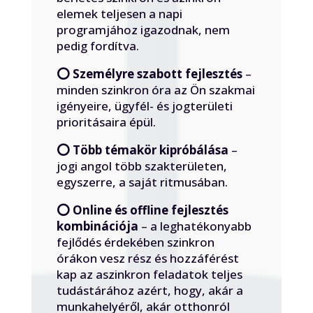
elemek teljesen a napi
programjához igazodnak, nem
pedig fordítva.
⭕️ Személyre szabott fejlesztés
–
minden szinkron óra az Ön szakmai
igényeire, ügyfél- és jogterületi
prioritásaira épül.
⭕️ Több témakör kipróbálása
–
jogi angol több szakterületen,
egyszerre, a saját ritmusában.
⭕️ Online és offline fejlesztés
kombinációja
– a leghatékonyabb
fejlődés érdekében szinkron
órákon vesz rész és hozzáférést
kap az aszinkron feladatok teljes
tudástárához azért, hogy, akár a
munkahelyéről, akár otthonról