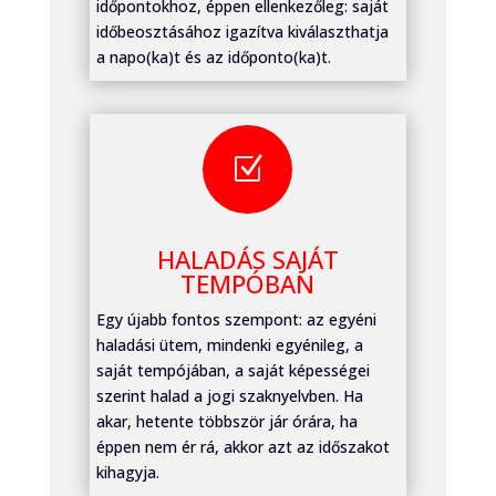
időpontokhoz, éppen ellenkezőleg: saját
időbeosztásához igazítva kiválaszthatja
a napo(ka)t és az időponto(ka)t.
Z
HALADÁS SAJÁT
TEMPÓBAN
Egy újabb fontos szempont: az egyéni
haladási ütem, mindenki egyénileg, a
saját tempójában, a saját képességei
szerint halad a jogi szaknyelvben. Ha
akar, hetente többször jár órára, ha
éppen nem ér rá, akkor azt az időszakot
kihagyja.