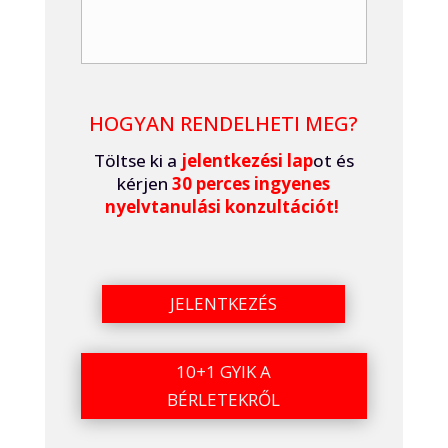
HOGYAN RENDELHETI MEG?
Töltse ki a
jelentkezési lap
ot és
kérjen
30 perces ingyenes
nyelvtanulási konzultációt!
JELENTKEZÉS
10+1 GYIK A
BÉRLETEKRŐL