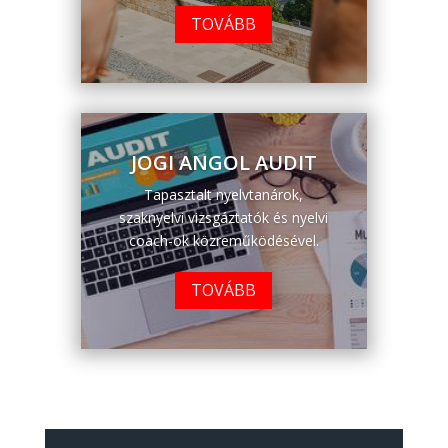
TOVÁBB
JOGI ANGOL AUDIT
Tapasztalt nyelvtanárok,
szaknyelvi vizsgáztatók és nyelvi
coach-ok közreműködésével.
TOVÁBB