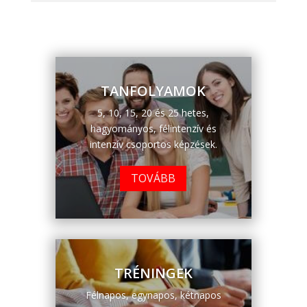
TANFOLYAMOK
5, 10, 15, 20 és 25 hetes,
hagyományos, félintenzív és
intenzív csoportos képzések.
TOVÁBB
TRÉNINGEK
Félnapos, egynapos, kétnapos