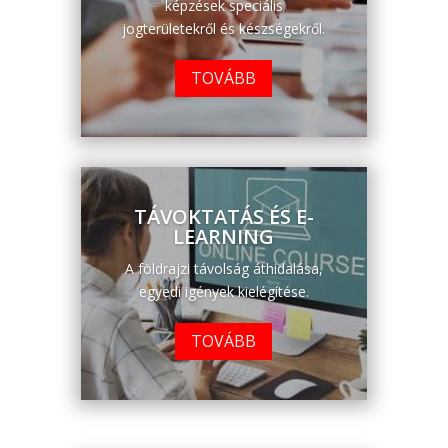
képzések speciális
jogterületekről és készségekről.
TOVÁBB
TÁVOKTATÁS ÉS E-
LEARNING
A földrajzi távolság áthidalása,
egyedi igények kielégítése.
TOVÁBB