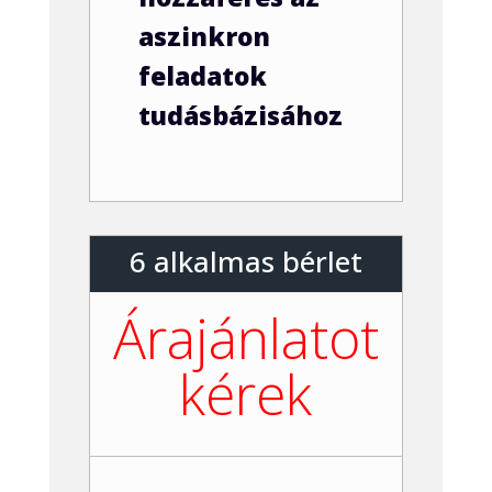
aszinkron
feladatok
tudásbázisához
6 alkalmas bérlet
Árajánlatot
kérek