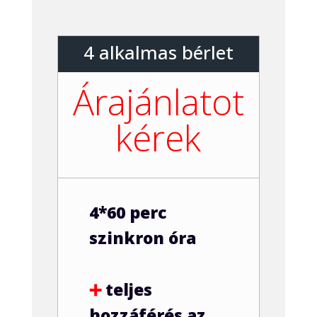
4 alkalmas bérlet
Árajánlatot
kérek
4*60 perc
szinkron óra
➕
teljes
hozzáférés az