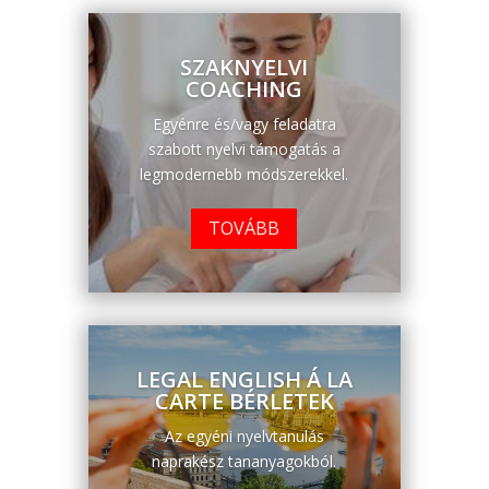
SZAKNYELVI
COACHING
Egyénre és/vagy feladatra
szabott nyelvi támogatás a
legmodernebb módszerekkel.
TOVÁBB
LEGAL ENGLISH Á LA
CARTE BÉRLETEK
Az egyéni nyelvtanulás
naprakész tananyagokból.