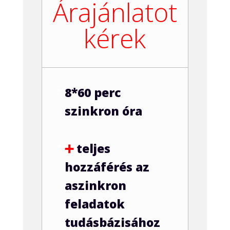
Árajánlatot
kérek
8*60 perc
szinkron óra
➕
teljes
hozzáférés az
aszinkron
feladatok
tudásbázisához