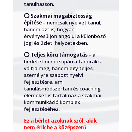
tanulhasson.
⭕️ Szakmai magabiztosság
építése
– nemcsak nyelvet tanul,
hanem azt is, hogyan
érvényesüljön angolul a különböző
jogi és üzleti helyzetekben.
⭕️ Teljes körű támogatás
– a
bérletet nem csupán a tanórákra
váltja meg, hanem egy teljes,
személyre szabott nyelvi
fejlesztésre, ami
tanulásmódszertani és coaching
elemeket is tartalmaz a szakmai
kommunikáció komplex
fejlesztéséhez.
Ez a bérlet azoknak szól, akik
nem érik be a középszerű