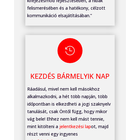
kifejezésmód fejlesztésében, a hibák
felismerésében és a hatékony, célzott
kommunikáció elsajátításában.”

KEZDÉS BÁRMELYIK NAP
Ráadásul, mivel nem kell másokhoz
alkalmazkodni, a hét több napján, több
időpontban is elkezdheti a jogi szaknyelv
tanulását, csak Öntől függ, hogy mikor
vág bele! Ehhez nem kell mást tennie,
mint kitölteni a
jelentkezési lap
ot, majd
részt venni egy ingyenes