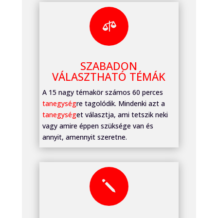

SZABADON
VÁLASZTHATÓ TÉMÁK
A 15 nagy témakör számos 60 perces
tanegység
re tagolódik. Mindenki azt a
tanegység
et választja, ami tetszik neki
vagy amire éppen szüksége van és
annyit, amennyit szeretne.
j