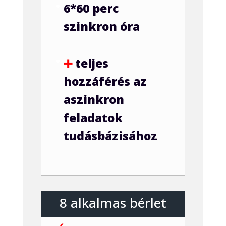
6*60 perc
szinkron óra
➕
teljes
hozzáférés az
aszinkron
feladatok
tudásbázisához
8 alkalmas bérlet