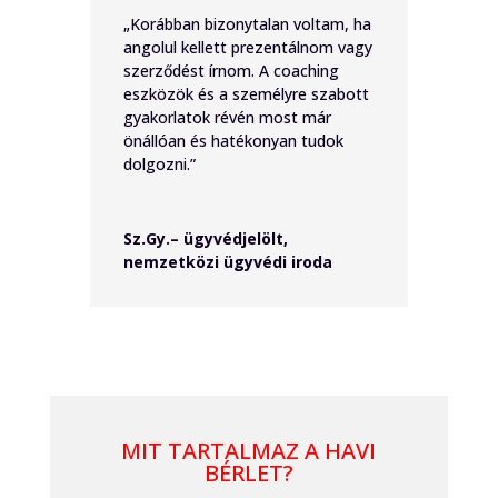
„Korábban bizonytalan voltam, ha
angolul kellett prezentálnom vagy
szerződést írnom. A coaching
eszközök és a személyre szabott
gyakorlatok révén most már
önállóan és hatékonyan tudok
dolgozni.”
Sz.Gy.– ügyvédjelölt,
nemzetközi ügyvédi iroda
MIT TARTALMAZ A HAVI
BÉRLET?