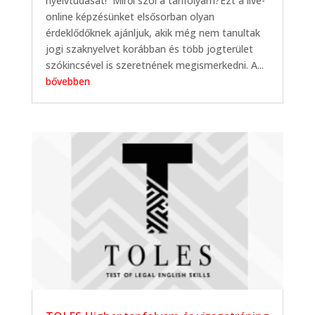
nyelvtudását! Miről szól a tanfolyam?Ezt a live-
online képzésünket elsősorban olyan
érdeklődőknek ajánljuk, akik még nem tanultak
jogi szaknyelvet korábban és több jogterület
szókincsével is szeretnének megismerkedni. A...
bővebben