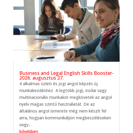
Business and Legal English Skills Booster-
2026. augusztus 27.
4 alkalmas üzleti és jogi angol képzés új
munkakezdéshez A legtöbb jogi, irodai vagy
multinacionális munkakör megköveteli az angol
nyelv magas szintű használatát. De az
általános angol ismerete még nem készít fel
arra, hogyan kommunikáljon megbeszéléseken
vagy...
bővebben