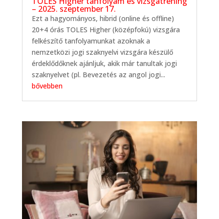
TOLES Higher tanfolyam és vizsgatréning
– 2025. szeptember 17.
Ezt a hagyományos, hibrid (online és offline)
20+4 órás TOLES Higher (középfokú) vizsgára
felkészítő tanfolyamunkat azoknak a
nemzetközi jogi szaknyelvi vizsgára készülő
érdeklődőknek ajánljuk, akik már tanultak jogi
szaknyelvet (pl. Bevezetés az angol jogi...
bővebben