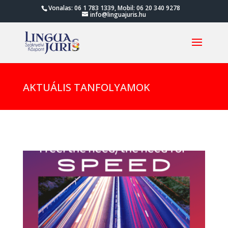
Vonalas: 06 1 783 1339, Mobil: 06 20 340 9278
info@linguajuris.hu
AKTUÁLIS TANFOLYAMOK