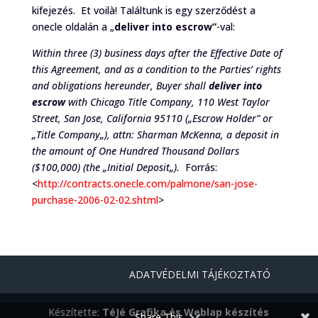
kifejezés. Et voilà! Találtunk is egy szerződést a
onecle oldalán a „
deliver into escrow”
-val:
Within three (3) business days after the Effective Date of
this Agreement, and as a condition to the Parties’ rights
and obligations hereunder, Buyer shall
deliver into
escrow
with Chicago Title Company, 110 West Taylor
Street, San Jose, California 95110 („
Escrow Holder
” or
„
Title Company
„), attn: Sharman McKenna, a deposit in
the amount of One Hundred Thousand Dollars
($100,000) (the „
Initial Deposit
„).
Forrás:
<
http://contracts.onecle.com/palmone/san-jose-
purchase-2006-02-02.shtml
>
ADATVÉDELMI TÁJÉKOZTATÓ
Készítette:
TéJé Grafika és Weblap készítés
Share This