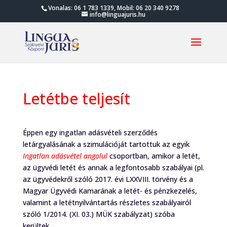
Vonalas: 06 1 783 1339, Mobil: 06 20 340 9278
info@linguajuris.hu
Letétbe teljesít
Éppen egy ingatlan adásvételi szerződés
letárgyalásának a szimulációját tartottuk az egyik
Ingatlan adásvétel angolul
csoportban, amikor a letét,
az ügyvédi letét és annak a legfontosabb szabályai (pl.
az ügyvédekről szóló 2017. évi LXXVIII. törvény és a
Magyar Ügyvédi Kamarának a letét- és pénzkezelés,
valamint a letétnyilvántartás részletes szabályairól
szóló 1/2014. (XI. 03.) MÜK szabályzat) szóba
kerültek.