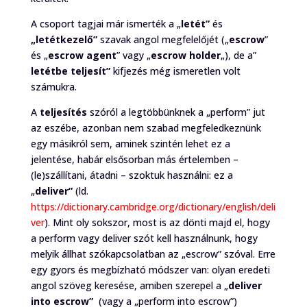
A csoport tagjai már ismerték a „
letét”
és
„letétkezelő”
szavak angol megfelelőjét („
escrow
”
és „
escrow agent
” vagy „
escrow holder
„), de a”
letétbe teljesít”
kifjezés még ismeretlen volt
számukra.
A
teljesítés
szóról a legtöbbünknek a „perform” jut
az eszébe, azonban nem szabad megfeledkeznünk
egy másikról sem, aminek szintén lehet ez a
jelentése, habár elsősorban más értelemben –
(le)szállítani, átadni – szoktuk használni: ez a
„
deliver”
(ld.
https://dictionary.cambridge.org/dictionary/english/deli
ver
). Mint oly sokszor, most is az dönti majd el, hogy
a perform vagy deliver szót kell használnunk, hogy
melyik állhat szókapcsolatban az „escrow” szóval. Erre
egy gyors és megbízható módszer van: olyan eredeti
angol szöveg keresése, amiben szerepel a „
deliver
into escrow”
(vagy a „perform into escrow”)